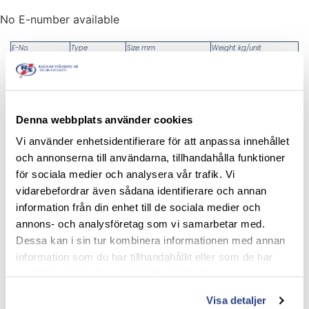
No E-number available
E-No.
Type
Size mm
Weight kg/unit
E4209109
DFO/TAG
370 x 95 x 57
0,6
CT 200
360 x 120 x 80
1,5
Denna webbplats använder cookies
Vi använder enhetsidentifierare för att anpassa innehållet
och annonserna till användarna, tillhandahålla funktioner
Verwandte produkte
för sociala medier och analysera vår trafik. Vi
vidarebefordrar även sådana identifierare och annan
information från din enhet till de sociala medier och
annons- och analysföretag som vi samarbetar med.
Dessa kan i sin tur kombinera informationen med annan
information som du har tillhandahållit eller som de har
samlat in när du har använt deras tjänster.
3-phase JK80-
Entladungsvorrichtung
Visa detaljer
JLA30 / JK81-
MULK_/_